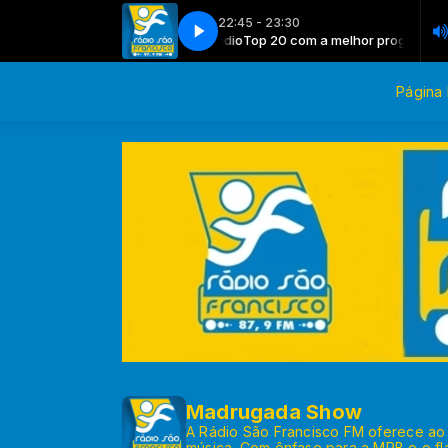
22:45 - 23:30
 com a melhor programação do rádio
MPB com Anne Kyiatkovski
MPB com Anne Kyiatkovski
Top 20 com a melhor programação 
Página I
Madrugada Show
A Rádio São Francisco FM oferece ao
música. Com ênfase para a MPB e o fl