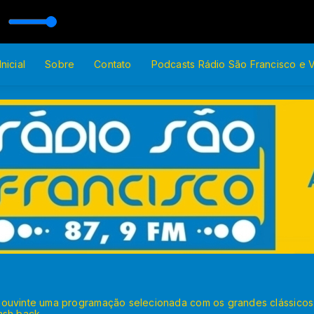
do rádio
nicial
Sobre
Contato
Podcasts Rádio São Francisco e 
 ouvinte uma programação selecionada com os grandes clássicos
ash back.