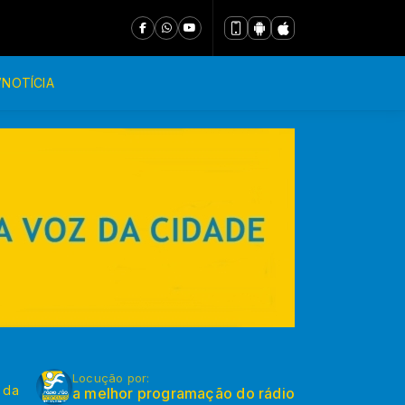
VNOTÍCIA
Locução por:
 da
a melhor programação do rádio